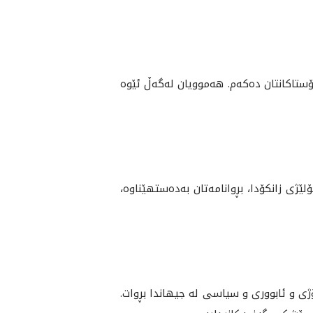
مۆستاكانتان ده‌كه‌م. هه‌موويان له‌گه‌ڵ ئێوه‌
و نين كه‌ له‌ به‌شه‌ جياكانى چوار كۆلێژى زانكۆدا، بڕوانامه‌تان بەدەستهێناوە،
لۆژى و ئابوورى و سياسى له‌ جيهاندا بڕوات.