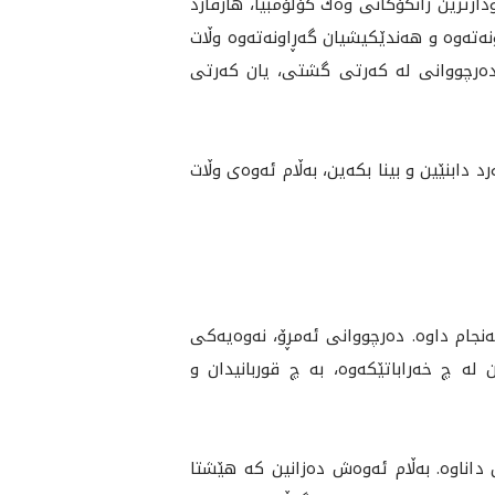
ودارترين زانكۆكانى وه‌ك كۆلۆمبيا، هارڤارد
وشاونه‌ته‌وه و هەندێكیشیان گەڕاونەتەوە وڵات
‌. به‌ ڕێژه‌ى (90) بۆ (95) له‌ سه‌د، له‌ هه‌ندێ به‌شيش تا (99) له‌ سه‌د، ده‌رچووانى له‌ كه‌رتى گشتى، يان كەرتی
د دابنێين و بينا بكه‌ين، به‌ڵام ئه‌وه‌‌ى وڵات
نجام داوه‌. ده‌رچووانى ئه‌مڕۆ، نه‌وه‌يه‌كى
ه‌ چ خه‌راباتێكه‌وه‌، به‌ چ قوربانيدان و
داناوه‌. به‌ڵام ئه‌وه‌ش ده‌زانين كه‌ هێشتا