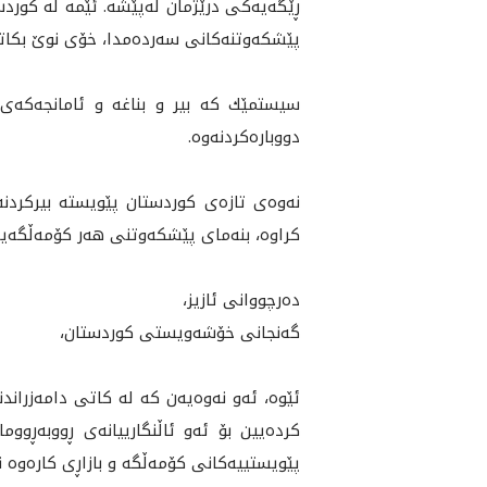
ڕێگه‌يه‌كى درێژمان له‌پێشە‌. ئێمه‌ له‌ كور
پێشكه‌وتنه‌كانى سه‌رده‌مدا، خۆى نوێ بكاته‌
سيستمێك كه‌ بير و بناغه‌ و ئامانجه‌كه‌ى، 
دووباره‌كردنه‌وه‌.
نه‌وه‌ى تازه‌ى كوردستان پێويسته‌ بيركردنه‌
كراوه‌، بنه‌ماى پێشكه‌وتنی هەر كۆمەڵگەیەكە‌
ده‌رچووانى ئازيز،
گه‌نجانى خۆشه‌ويستى كوردستان،
ئێوه‌، ئه‌و نه‌وه‌يه‌ن كه‌ له‌ كاتى دامه‌زرا
كرده‌يين بۆ ئه‌و ئاڵنگارييانه‌ى ڕووبه‌ڕووم
پێويستييه‌كانى كۆمه‌ڵگه‌ و بازاڕى كاره‌وه‌ نه