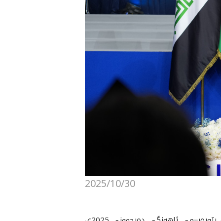
2025/10/30
ئێواره‌ى ئه‌مڕۆ پێنجشه‌ممه‌ 2025/10/30 به‌ڕێز نێچيرڤان بارزانى، سه‌رۆكى هه‌رێمى كوردستان، به‌شداريى له‌ ڕێوڕه‌سمى ئاهه‌نگى ده‌رچوونى 2025ى