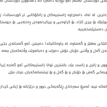
 كوردستان. له‌سه‌ر ئه‌و بڕوايه‌ دامه‌زرا كه‌ داهاتووى كوردستان له‌ 
ه‌ترين. له‌ ته‌ك دامه‌زراوه‌ زانستييه‌كان و زانكۆكانى تر كوردستاندا، ز
وێنێك بۆ بيرى ئازاد، بۆ كراوه‌يى و بيركردنه‌وه‌ى ڕه‌خنه‌يى. بۆ دروست
ن ده‌ستپێشخه‌رييه‌.
ێكى به‌هێز و گه‌شاوه‌، له‌ چاوه‌كانياندا ده‌بينین. ئه‌و گه‌نجانه‌ى 
ی گه‌ل و وڵاتى خۆيان خۆش ده‌وێت و ده‌يانه‌وێت وڵاته‌كه‌يان ببه‌نه
ون و زانين و زانست بێت. باشترين توانا زانستييه‌كانى ئه‌و گه‌نجه‌ ژير
ويه‌كى گه‌ش بۆ خۆيان و بۆ گه‌ل و بۆ نيشتمانه‌كه‌يان، بنيات بنێن.
نه‌كه‌ نييه‌. ئه‌مڕۆ سه‌ره‌تاى ڕێگه‌يه‌كى دوور و درێژتانه‌ بۆ ژيانى كردا