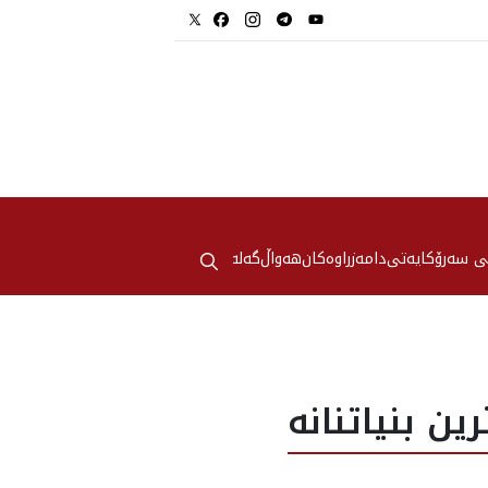
⚲
ی سەرۆکایەتی
دامەزراوەکان
هه‌واڵ
گەلەری
 بنياتنانه‌‌