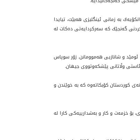
مێشكى گه‌نجه‌كانيدايه‌.
انكۆيه‌ك به‌ زمانى ئينگليزى هه‌بێت، تيايدا
كردنى گه‌نجێك كه‌ سه‌ركردايه‌تى ده‌كات لە
جێى ئومێد و شانازيى هه‌موومانن. زۆر سوپاس
‌ ئاستى وڵاتانى پێشكه‌وتووى جيهان.
انه‌ى كوردستان كۆبكاته‌وه كه‌ به‌ خوێندن و
رى، بۆ خزمه‌ت و كار و به‌شدارييه‌كى كارا له‌