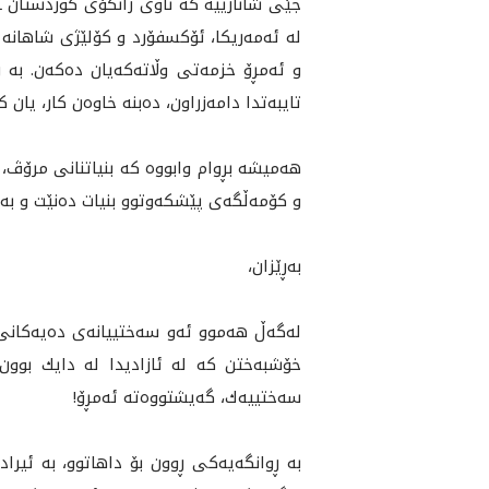
جێى شانازييه‌ كه‌ ناوى زانكۆى كوردستان ـ ه
له‌ ئه‌مه‌ريكا، ئۆكسفۆرد و كۆلێژى شاهانه‌ له
تايبه‌تدا دامەزراون، ده‌بنه‌ خاوه‌ن كار، يان كار
هه‌ميشه‌ بڕوام وابووه‌ كه‌ بنياتنانى مرۆڤ، مرۆ
و كۆمه‌ڵگه‌ى پێشكه‌وتوو بنيات ده‌نێت و به‌ 
به‌ڕێزان،
له‌گه‌ڵ هه‌موو ئه‌و سه‌ختييانه‌ى ده‌يه‌كانى
خۆشبه‌ختن كه‌ له‌ ئازاديدا له‌ دايك بوون،
سه‌ختييه‌ك، گه‌يشتووه‌ته‌ ئه‌مڕۆ!
به‌ ڕوانگه‌يه‌كى ڕوون بۆ داهاتوو، به‌ ئيراد