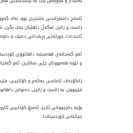
به‌شدار و هاوبه‌ش بێت له‌ پێشخستنى هه‌رێمى
ئامانج دامه‌زراندنى باشترين بوو، نه‌ك گه‌ور
زانست و زانين له‌گه‌ڵ داهێنان يه‌ك بگرن. ش
ئایندەدا، جورئه‌تى بڕياردانى ده‌بێت و خاوه‌
ئه‌و گه‌نجانه‌ى هه‌ميشه‌ داهاتووى كوردستان
و ئێوە هەمووتان جێی شانازین. ئەو گەنجانە
زانكۆيه‌ك، ئامانجى يه‌كه‌م و كۆتاييى، فێربو
فێربوون، به‌ زانست و زانين، ده‌توانن داهاتو
بۆيه‌ ده‌ر‌چووانى ئازيز، ئه‌مڕۆ كۆتاييى كاروا
بنياتنانى كوردستاندا.