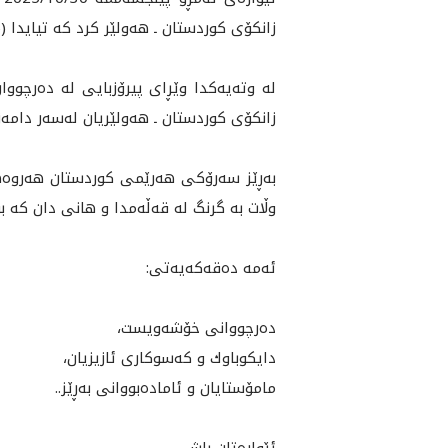
زانكۆى كوردستان ـ هه‌ولێر كرد كه‌ تيايدا (526) ده‌رچوو له‌ به‌شه‌ جياكانى چوار كۆلێژ، بڕوانامه‌ى زانكۆيييان به‌ده‌ستهێنا.
له‌ وته‌يه‌كدا وێڕاى پيرۆزبايى له‌ ده‌رچو
زانكۆى كوردستان ـ هه‌ولێريان له‌سه‌ر دامه‌
به‌ڕێز سه‌رۆكى هه‌رێمى كوردستان هه‌روه‌ه
وڵات به‌ گرنگ له‌ قه‌ڵه‌مدا و هانى دان كه‌ بو
ئه‌مه‌ ده‌قه‌كه‌يه‌تى:
ده‌رچووانى خۆشه‌ويست،
دايكوباوك و كه‌سوكارى ئازيزيان،
مامۆستايان و ئاماده‌بووانى به‌ڕێز..