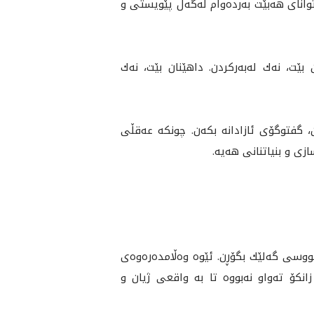
واناى هه‌بێت به‌رده‌وام له‌گه‌ڵ پێويستى و
بێت، نه‌ك له‌به‌ركردن. داهێنان بێت، نه‌ك
ن، گفتوگۆى ئازادانه‌ بكه‌ن. چونكه‌ عه‌قڵى
زى و بنياتنانى هه‌يه‌.
‌نووسى گه‌لێك بگۆڕن. ئێوه‌ وه‌ڵامده‌ره‌وه‌ى
ى زانكۆ ته‌واو نەبووە تا به‌ واقعى ژيان و