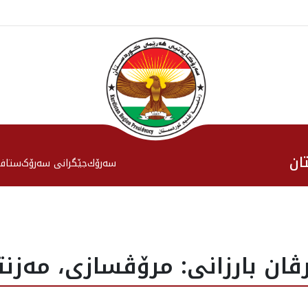
ان
سەرۆك
جێگرانی سه‌رۆک
ستاف
ان بارزانى: مرۆڤسازى، مه‌زنترين