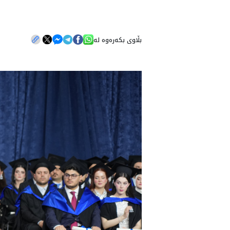
بڵاوی بکەرەوە لە