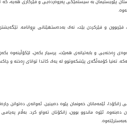
دستان پێويستيمان به‌ سيستمێكى په‌روه‌رده‌يى و فێركارى هه‌يه،‌ كه‌ ت
وه‌.
فێربوون و فێركردن بێت، نه‌ك به‌ده‌ستهێنانى بڕوانامه‌. تێگه‌يشتن 
وه‌ى ڕه‌خنه‌يى و بابه‌تيانه‌ى هه‌بێت، پرسيار بكه‌ن، لێكۆڵينه‌وه‌ بكه‌
. ته‌نيا كۆمه‌ڵگه‌ى پێشكه‌وتوو له‌ يه‌ك كاتدا تواناى ڕه‌خنه‌ و چاكسا
ندنى زانكۆدا، ئێمەمانان خه‌ونمان پێوه‌ ده‌بينين. ئه‌وانه‌ى ده‌توانن چاره
ان ده‌بنه‌وه‌. ئێوه‌ ماندوو بوون، زانكۆتان ته‌واو كرد. به‌ڵام په‌يام
‌به‌سترێته‌وه.