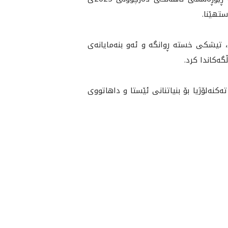
 تيشكى خسته‌ ڕوانگه‌ و ئه‌و بنه‌مايانه‌ى
ه‌كاندا كرد.
كنه‌لۆژيا بۆ بنياتنانى ئێستا و داهاتووی