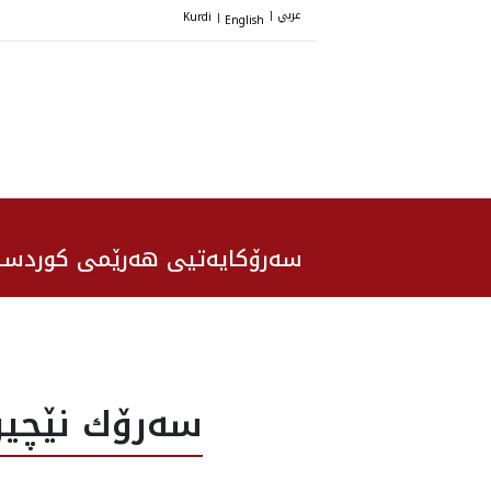
عربي
Kurdi
English
|
|
سەرۆکایەتیی هەرێمی کوردست
سه‌رۆك نێچيرڤ