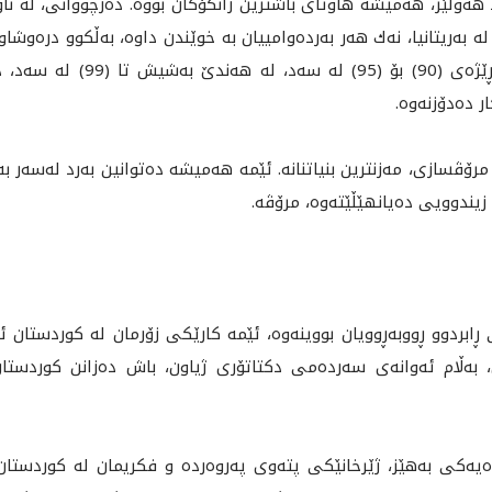
ه‌ولێر، هه‌ميشه‌ هاوتاى باشترين زانكۆكان بووه‌. ده‌رچووانى، له‌ نا
‌ به‌ريتانيا، نه‌ك هه‌ر به‌رده‌وامييان به‌ خوێندن داوه‌، به‌ڵكوو دره‌
و ئەمڕۆ خزمەتی وڵاتەكەیان دەكەن
 ده‌دۆزنه‌وه‌.
ڤسازى، مه‌زنترين بنياتنانه‌‌. ئێمه‌ هه‌ميشه‌ ده‌توانين به‌رد له‌سه‌ر به‌ر
زيندوويى ده‌يانهێڵێته‌وه‌، مرۆڤه‌.
 ڕابردوو ڕووبه‌ڕوويان بووينه‌وه‌، ئێمه‌ كارێكى زۆرمان له‌ كوردستان ئه‌
 به‌ڵام ئه‌وانه‌ى سه‌رده‌مى دكتاتۆرى ژياون، باش ده‌زانن كوردستان ل
ه‌يه‌كى به‌هێز، ژێرخانێكى پته‌وى په‌روه‌رده‌ و فكریمان له‌ كوردستان 