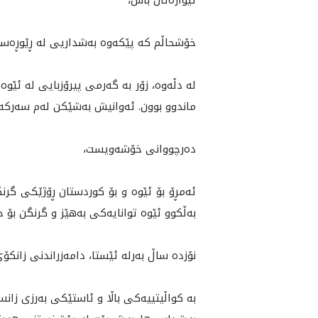
ئێواره‌تان باش،
خۆشحاڵم كه‌ پێكه‌وه‌ به‌شداريى له‌ ڕێوڕه‌سمى خولى ده‌رچوونى 2025ى ز
له‌ دڵه‌وه‌، زۆر به‌ گه‌رمى پيرۆزبايى له‌ ئێو
ماندوو بوون. ئه‌وانيش به‌شێكن له‌م سه‌ركه‌
ده‌رچووانى خۆشه‌ويست،
به‌ڵكوو ئێوه توانايه‌كى به‌هێز و گرنگن بۆ 
نۆزده‌ ساڵ به‌رله‌ ئێستا، دامه‌زراندنى زانكۆ
به‌ كواڵيتييه‌كى باڵا و ئاستێكى به‌رزى زان