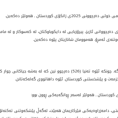
انكۆى كوردستان ـ هه‌ولێر ده‌كه‌ين.
ه‌ى ده‌رچووانى ئازيز، پيرۆزبايى له‌ دايكوباوكتان، له‌ كه‌سوكار و له‌ ما
وتنه‌ی ئەمڕۆ. هه‌موومان شانازيتان پێوه‌ ده‌كه‌ين.
ئه‌مڕۆ بۆ ئێوه‌ و بۆ كوردستان ڕۆژێكى گرنگه‌. چونكه‌ ئێوه‌ ته‌نيا (526) ده‌رچو
خزمه‌ت و پێشخستنى كوردستان.‌ ئێوه‌ داهاتووى گه‌له‌كه‌تانن.
ى كوردستان ـ هه‌ولێر له‌سه‌ر ڕوانگه‌يه‌كى ڕوون بوو:
ستى، دامه‌زراوه‌يه‌كى فێركاريمان هه‌بێت، له‌گه‌ڵ پێشكه‌وتنى ته‌كنه‌