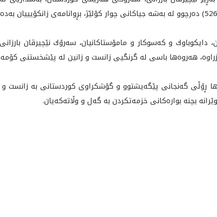
وان، دايكوباوك و كه‌سوكار و مامۆستاكانيان، سه‌رۆك نێچيرڤان بارزانى،
زراوه‌، هه‌روه‌ها باسى له‌ گرنگيى زانست و زانين له‌ پێشخستنى كۆمه‌ڵگ
ا ڕۆڵى گه‌نجانى پێگه‌يشتوو و گۆشكراوى كوردستانى به‌ زانست و ته‌
ێرانه‌ بچنه بواره‌كانى خزمه‌تكردن به‌ گه‌ل و وڵاته‌كه‌يان.