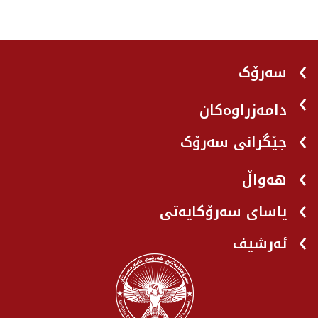
سەرۆک
دامەزراوەکان
جێگرانی سه‌رۆک
هه‌واڵ
یاسای سەرۆکایەتی
ئەرشیف