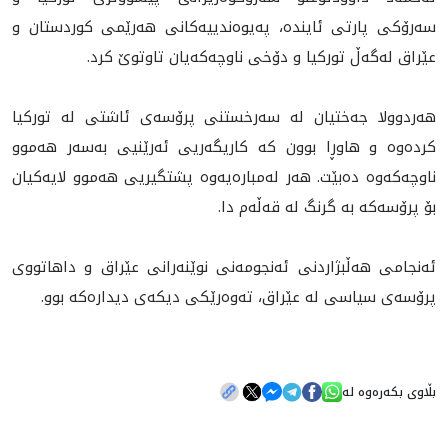
سەرۆکی پارتی ئاینده‌، په‌یوه‌ندییه‌کانی هه‌رێمی کوردستان و
عێراق له‌گه‌ڵ تورکیا و دۆخی ناوچه‌که‌یان تاوتوێ کرد.
هه‌ردوولا جه‌ختیان له‌ سه‌رخستنی پرۆسه‌ی ئاشتی له‌ تورکیا
کرده‌وه‌ و هاوڕا بوون که‌ کاریگه‌ریی ئه‌رێنیی به‌سه‌ر هه‌موو
ناوچه‌که‌وه‌ ده‌بێت. هه‌ر له‌مباره‌یه‌وه پشتگیریی هه‌موو لایه‌کیان
بۆ پرۆسه‌که‌ به‌ گرنگ له‌ قه‌ڵه‌م دا.
ئه‌نجامی هه‌ڵبژاردنی ئه‌نجومه‌نی نوێنه‌رانی عێراق و داهاتووی
پرۆسەی سیاسی له‌ عێراق، ته‌وه‌رێکی دیکه‌ی دیداره‌که‌ بوو.
بڵاوی بکەرەوە لە