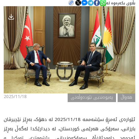
بڵاوی بکەرەوە لە
هه‌واڵ
گەلەری
2025/11/18
هه‌واڵ
په‌یوه‌ندیی نێوده‌وڵه‌تی
ئێواره‌ی ئەمڕۆ سێشەممە 2025/11/18 لە دهۆک، بەڕێز نێچیرڤان
بارزانی، سەرۆکی هەرێمی کوردستان، له‌ دیدارێکدا له‌گه‌ڵ بەڕێز
ئەحمەد داوودئۆغڵۆ سەرۆکوەزیرانی پێشووتری تورکیا و