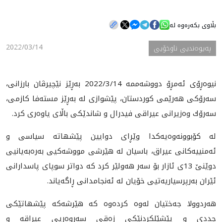
بڵاوی بکەرەوە لە
هه‌واڵ
2022/03/14
په‌یوه‌ندیی ناوخۆیی
گەلەری
نيوه‌ڕۆى ئه‌مڕۆ دووشه‌ممه‌ 2022/3/14 به‌ڕێز نێچيرڤان بارزانى،
سه‌رۆكى هه‌رێمى كوردستان، پێشوازى له‌ به‌ڕێز مسته‌فا كازمى،
سه‌رۆك وه‌زيرانى عيراقى فيدرال و شاندێكى باڵاى ياوه‌رى كرد.
له‌ كۆبوونه‌وه‌يه‌كدا وێڕاى دوايين پێشهاته‌ سياسى و
ئه‌منييه‌كانى عيراق، باسيان له‌ هێرشى مووشه‌كيى به‌ره‌به‌يانيى
دوێنێ 13ى ئازار بۆ سه‌ر هه‌ولێر كرد كه‌ دواتر سوپاى پاسدارانى
ئێران به‌رپرسياريه‌تيى خۆيان له‌ ئه‌نجامدانى ڕاگه‌ياند.
هه‌ردوولا جه‌ختيان له‌وه‌ كرده‌وه‌ كه‌ هێرشه‌كه‌ پێشهاتێكى
جددى و پێشێلكردنێكى زه‌قى سه‌روه‌ريى عيراقه‌ و