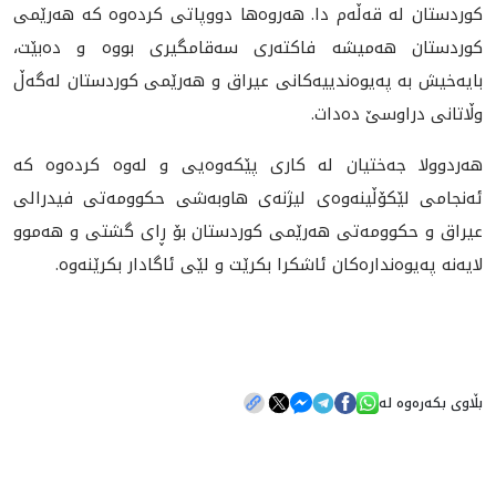
كوردستان له‌ قه‌ڵه‌م دا. هه‌روه‌ها دووپاتى كرده‌وه‌ كه‌ هه‌رێمى
كوردستان هه‌ميشه‌ فاكته‌رى سه‌قامگيرى بووه‌ و ده‌بێت،
بايه‌خيش به‌ په‌يوه‌ندييه‌كانى عيراق و هه‌رێمى كوردستان له‌گه‌ڵ
وڵاتانى دراوسێ ده‌دات.
هه‌ردوولا جه‌ختيان له‌ كارى پێكه‌وه‌يى و له‌وه‌ كرده‌وه‌ كه‌
ئه‌نجامى لێكۆڵينه‌وه‌ى ليژنه‌ى هاوبه‌شى حكوومه‌تى فيدرالى
عيراق و حكوومه‌تى هه‌رێمى كوردستان بۆ ڕاى گشتى و هه‌موو
لایه‌نه‌ په‌یوه‌نداره‌کان ئاشكرا بكرێت و لێى ئاگادار بكرێنه‌وه‌.
بڵاوی بکەرەوە لە