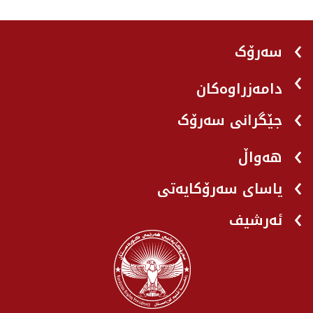
سەرۆک
دامەزراوەکان
جێگرانی سه‌رۆک
هه‌واڵ
یاسای سەرۆکایەتی
ئەرشیف