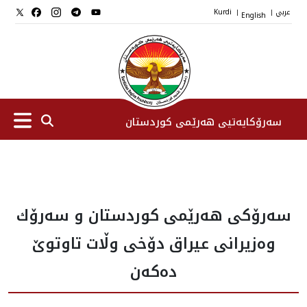
عربي
English
Kurdi
|
|
سەرۆکایەتیی هەرێمی کوردستان
سەرۆك
سه‌رۆكى هه‌رێمى كوردستان و سه‌رۆك
جێگرانی سه‌رۆک
وه‌زيرانى عيراق دۆخى وڵات تاوتوێ
ستافی سەرۆکایەتی
ده‌كه‌ن
دامەزراوەکان