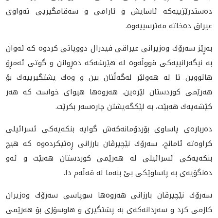
ده‌ستدرێژييه‌كه‌ ئاسايش و ئارامى و سه‌قامگيريى ته‌واوى
عيراق ده‌خاته‌ مه‌ترسييه‌وه‌.
به‌ڕێز سه‌رۆك وه‌زيرانى عيراقى فيدرال دووپاتى كردوه‌ كه‌ ئه‌وان
به‌ نيگه‌رانييه‌كى قووڵه‌وه‌ له‌ هێرشه‌كه‌ ده‌ڕوانن و گوتى ئه‌مڕۆ
هاتووين تا له‌ هه‌ولێر له‌گه‌ڵتان بين و وه‌ك پشتگيرييه‌ك بۆ
هه‌رێمى كوردستان لێره‌ين. هه‌روه‌ها هيواى خواست كه‌ هه‌ر
كێشه‌يه‌ك هه‌بێت، به‌ لێكگه‌يشتن چاره‌سه‌ر بكرێت.
ده‌رباره‌ى پاساوى بۆردۆمانه‌كه‌ش گوايه‌ بنكه‌يه‌كى ئسرائيلى
كراوه‌ته‌ ئامانج، سه‌رۆك نێچيرڤان بارزانى ڕه‌تيكرده‌وه‌ كه‌ هيچ
بنكه‌يه‌كى ئسرائيلى له‌ هه‌رێمى كوردستان هه‌بێت و ئه‌و
ده‌نگۆيه‌ى به‌ پاساوێكى بێ بنه‌ما له‌ قه‌ڵه‌م دا.
سه‌رۆك نێچيرڤان بارزانى هه‌روه‌ها سوپاسى سه‌رۆك وه‌زيران
كازمى كرد و سه‌ردانه‌كه‌ى به‌ پشتگيرى و هاوسۆزى بۆ هه‌رێمى