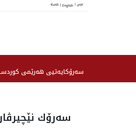
عربي
Kurdi
English
|
|
سەرۆکایەتیی هەرێمی کوردست