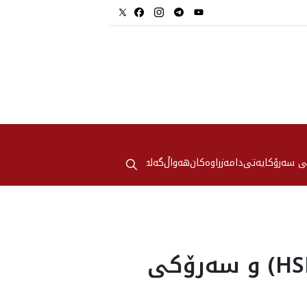
⚲
ی سەرۆکایەتی
دامەزراوەکان
هه‌واڵ
گەلەری
سه‌رۆك نێچيرڤان بارزانى له‌گه‌ڵ فه‌رمانده‌ى (HSD) و سه‌رۆكى