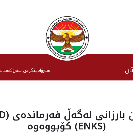
ان
سەرۆك
جێگرانی سه‌رۆک
ستاف
(ENKS) كۆبووه‌وه‌