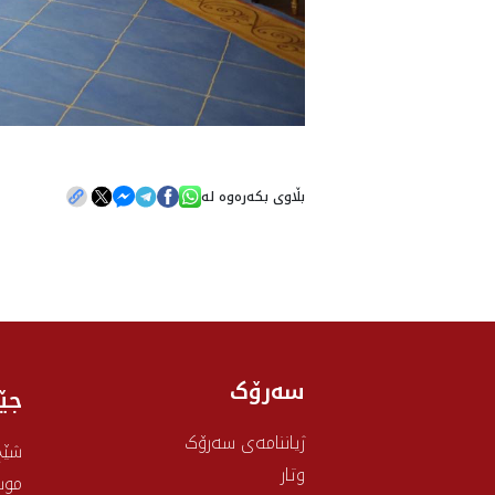
بڵاوی بکەرەوە لە
سەرۆک
جێ
ژیاننامەی سەرۆک
شێخ
وتار
موس