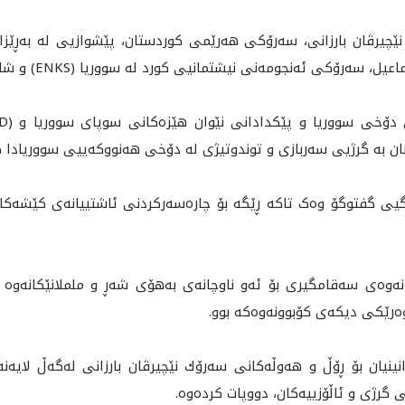
 ئه‌مڕۆ شه‌ممه‌ 2026/1/17 به‌ڕێز نێچیرڤان بارزانی، سه‌رۆکی هه‌رێمی کوردستان، پێشوازیی
ن بە گرژیی سەربازی و توندوتیژی لە دۆخی هەنووکەیيی سووریادا ک
نگيى گفتوگۆ وه‌ک تاکە ڕێگە بۆ چاره‌سه‌ركردنى ئاشتييانه‌ى كێشه‌كا
ەوەی سەقامگیری بۆ ئەو ناوچانەی بەهۆی شەڕ و ململانێکانەوە زی
وەرێکی دیکەی کۆبوونەوەکە بوو.
ان بۆ ڕۆڵ و هه‌وڵه‌كانى سه‌رۆك نێچيرڤان بارزانى له‌گه‌ڵ لايه‌نه‌
 گرژى و ئاڵۆزييه‌كان، دووپات كرده‌وه‌.