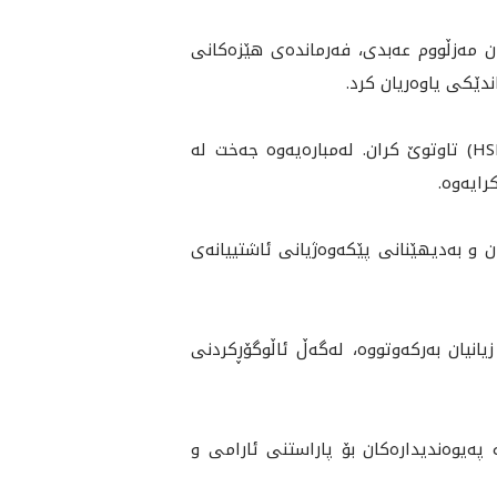
 له‌ به‌ڕێزان مه‌زڵووم عه‌بدی، فه‌رمانده‌ی هێزه‌کانی
له‌ كۆبوونه‌وه‌يه‌كدا دوايين پێشهاته‌كانى دۆخى سووريا و پێكدادانى نێوان هێزه‌كانى سوپاى سووريا و (HSD) تاوتوێ كران. له‌مباره‌يه‌وه‌ جەخت لە
رایەوە.
ن و به‌دیهێنانی پێکەوەژیانی ئاشتییانەی
انیان بەرکەوتووە، لەگەڵ ئاڵوگۆڕکردنی
 په‌يوه‌نديداره‌كان بۆ پاراستنى ئارامى و