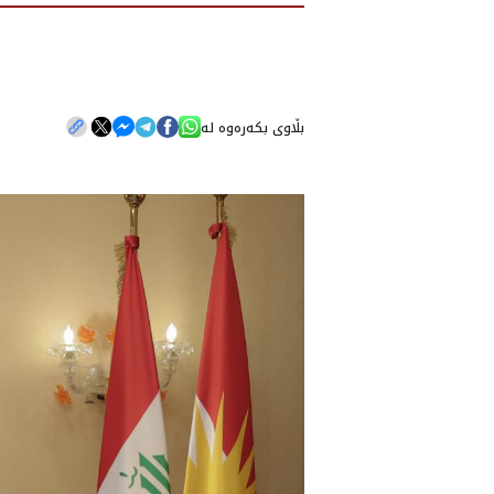
بڵاوی بکەرەوە لە