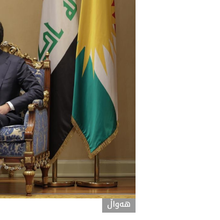
هه‌واڵ