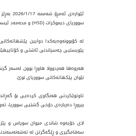
ئێواره‌ی
سووریای دیموکرات (HSD) و محه‌مه‌د ئیسماعیل، سه‌رۆکی ئه‌نجومه‌نی نیشتمانیی کورد له‌ سووریا (ENKS) و شاندێكى ياوه‌ريان کرد.
پێویستیی چەسپاندنی ئاشتی و کۆتاییهێنا
هەروەها هه‌ردوولا هاوڕا بوون له‌سه‌ر گر
نێوان پێکهاتەکانی سووریای نوێ.
تاوتوێکردنی هەنگاوی کردەیی بۆ گەڕاندن
بیروڕا دەربارەی دۆخی گشتیی سووریا، تە
لاى خۆيه‌وه‌ شاندى ميوان سوپاس و پێزانيني
سه‌قامگيرى و ڕێگه‌گرتن له‌ ته‌شه‌نه‌سه‌ندنى