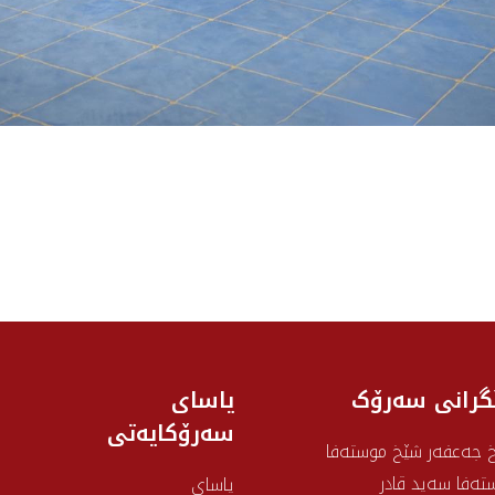
گرانی سه‌رۆک
یاسای
سەرۆکایەتی
 جەعفەر شێخ موستەفا
تەفا سەید قادر
یاسای